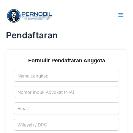
Skip
Main
to
Men
content
Pendaftaran
Formulir Pendaftaran Anggota