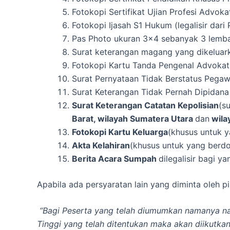
Fotokopi Sertifikat Ujian Profesi Advoka
Fotokopi Ijasah S1 Hukum (legalisir dar
Pas Photo ukuran 3×4 sebanyak 3 lembar
Surat keterangan magang yang dikeluar
Fotokopi Kartu Tanda Pengenal Advoka
Surat Pernyataan Tidak Berstatus Pegaw
Surat Keterangan Tidak Pernah Dipidana 
Surat Keterangan Catatan Kepolisian
(s
Barat, wilayah Sumatera Utara
dan
wila
Fotokopi Kartu Keluarga
(khusus untuk y
Akta Kelahiran
(khusus untuk yang berdo
Berita Acara Sumpah
dilegalisir bagi y
Apabila ada persyaratan lain yang diminta oleh p
“Bagi Peserta yang telah diumumkan namanya nam
Tinggi yang telah ditentukan maka akan diikutk