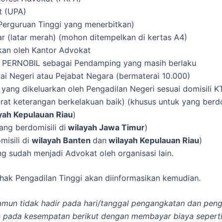
t (UPA)
i Perguruan Tinggi yang menerbitkan)
 (latar merah) (mohon ditempelkan di kertas A4)
kan oleh Kantor Advokat
t PERNOBIL sebagai Pendamping yang masih berlaku
ai Negeri atau Pejabat Negara (bermaterai 10.000)
yang dikeluarkan oleh Pengadilan Negeri sesuai domisili K
urat keterangan berkelakuan baik) (khusus untuk yang berdo
yah Kepulauan Riau
)
ang berdomisili di
wilayah Jawa Timur
)
misili di
wilayah Banten
dan
wilayah Kepulauan Riau
)
ang sudah menjadi Advokat oleh organisasi lain.
ihak Pengadilan Tinggi akan diinformasikan kemudian.
un tidak hadir pada hari/tanggal pengangkatan dan penga
an pada kesempatan berikut dengan membayar biaya seperti