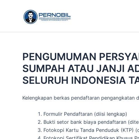
Skip
to
content
PENGUMUMAN PERSYA
SUMPAH ATAU JANJI AD
SELURUH INDONESIA T
Kelengkapan berkas pendaftaran pengangkatan da
Formulir Pendaftaran (diisi lengkap)
Bukti setor bank biaya pendaftaran (dit
Fotokopi Kartu Tanda Penduduk (KTP) (d
Fotokopi Sertifikat Pendidikan Khusus P