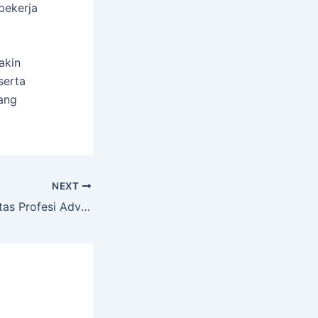
bekerja
akin
serta
ang
NEXT
Penguatan Integritas Profesi Advokat: DANI Resmi Kantongi Perlindungan Merek dari Kementerian Hukum RI