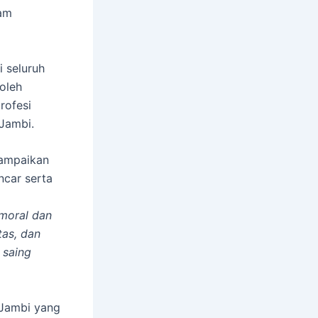
am
 seluruh
oleh
rofesi
 Jambi.
yampaikan
ncar serta
moral dan
tas, dan
 saing
 Jambi yang