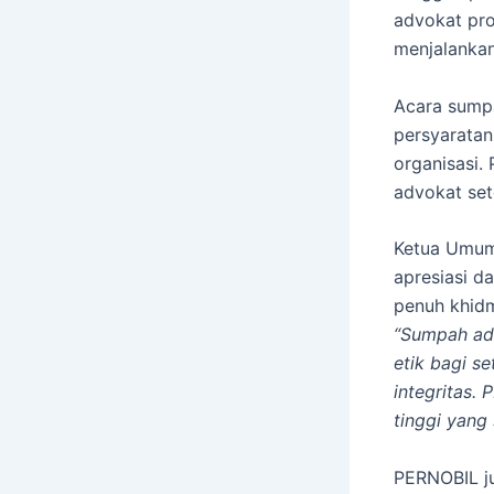
advokat pro
menjalankan
Acara sumpa
persyaratan
organisasi.
advokat set
Ketua Umum
apresiasi d
penuh khid
“Sumpah ad
etik bagi se
integritas.
tinggi yang
PERNOBIL j