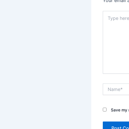
Your email 
Type
here..
Name*
Save my n