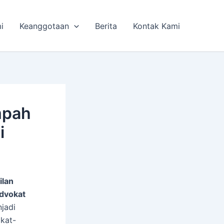
i
Keanggotaan
Berita
Kontak Kami
mpah
i
ilan
dvokat
njadi
kat-