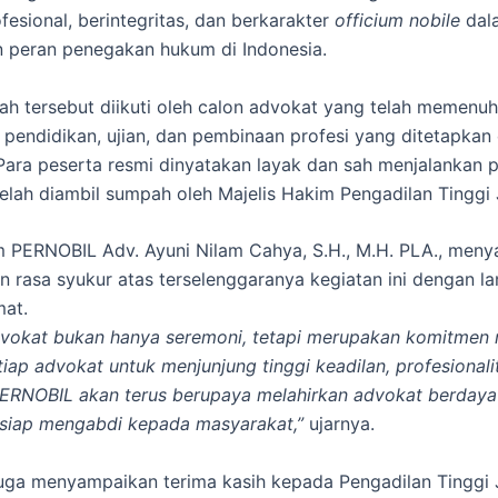
fesional, berintegritas, dan berkarakter
officium nobile
dal
 peran penegakan hukum di Indonesia.
h tersebut diikuti oleh calon advokat yang telah memenuhi
 pendidikan, ujian, dan pembinaan profesi yang ditetapkan 
 Para peserta resmi dinyatakan layak dan sah menjalankan p
elah diambil sumpah oleh Majelis Hakim Pengadilan Tinggi
 PERNOBIL Adv. Ayuni Nilam Cahya, S.H., M.H. PLA., men
an rasa syukur atas terselenggaranya kegiatan ini dengan la
mat.
vokat bukan hanya seremoni, tetapi merupakan komitmen 
tiap advokat untuk menjunjung tinggi keadilan, profesionali
 PERNOBIL akan terus berupaya melahirkan advokat berdaya
 siap mengabdi kepada masyarakat,”
ujarnya.
uga menyampaikan terima kasih kepada Pengadilan Tinggi