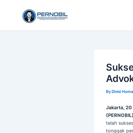
Skip
to
content
Sukse
Advok
By
Divisi Huma
Jakarta, 2
(PERNOBIL
telah sukse
tonggak pe